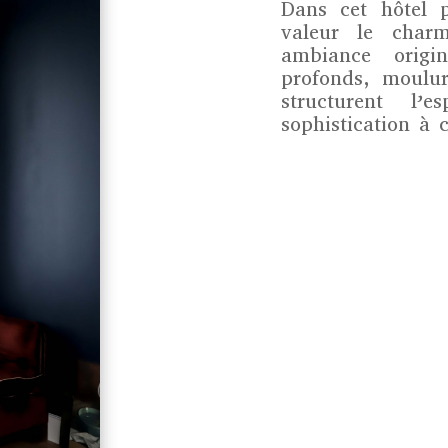
Dans cet hôtel p
valeur le char
ambiance origi
profonds, moulur
structurent l’
sophistication à 