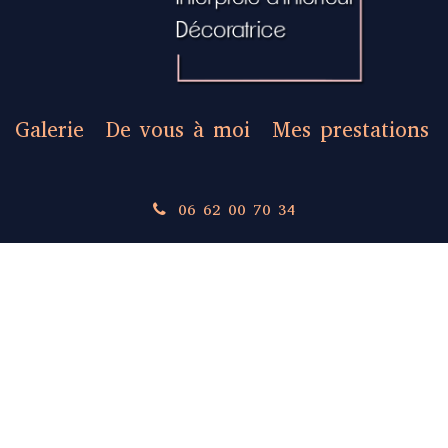
Galerie
De vous à moi
Mes prestations
06 62 00 70 34
Mentions légales
une réalisation :
fckreation
&
en1clic
© Angèle_c_id Juil 11, 2026 Tous droits réservés.